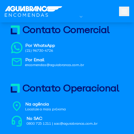
Contato Comercial
Por WhatsApp
(21) 96730-4726
Por Email
encomendas@aguiabranca.com.br
Contato Operacional
Na agência
Localize a mais próxima
No SAC
0800 725 1211 | sac@aguiabranca.com.br