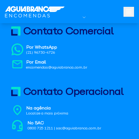
Contato Comercial
Por WhatsApp
(21) 96730-4726
Por Email
encomendas@aguiabranca.com.br
Contato Operacional
Na agência
Localize a mais próxima
No SAC
0800 725 1211 | sac@aguiabranca.com.br