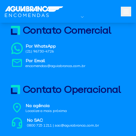
Contato Comercial
Por WhatsApp
(21) 96730-4726
Por Email
encomendas@aguiabranca.com.br
Contato Operacional
Na agência
Localize a mais próxima
No SAC
0800 725 1211 | sac@aguiabranca.com.br