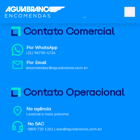
Contato Comercial
Por WhatsApp
(21) 96730-4726
Por Email
encomendas@aguiabranca.com.br
Contato Operacional
Na agência
Localize a mais próxima
No SAC
0800 725 1211 | sac@aguiabranca.com.br