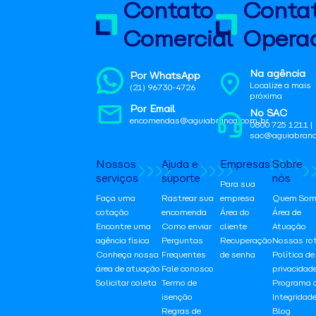
Contato
Conta
Comercial
Operac
Na agência
Por WhatsApp
Localize a mais
(21) 96730-4726
próxima
Por Email
No SAC
encomendas@aguiabranca.com.br
0800 725 1211 |
sac@aguiabranc
Nossos
Ajuda e
Empresas
Sobre
serviços
suporte
nós
Para sua
Faça uma
Rastrear sua
empresa
Quem Som
cotação
encomenda
Área do
Área de
Encontre uma
Como enviar
cliente
Atuação
agência física
Perguntas
Recuperação
Nossas ro
Conheça nossa
Frequentes
de senha
Política de
área de atuação
Fale conosco
privacidad
Solicitar coleta
Termo de
Programa 
isenção
Integridad
Regras de
Blog