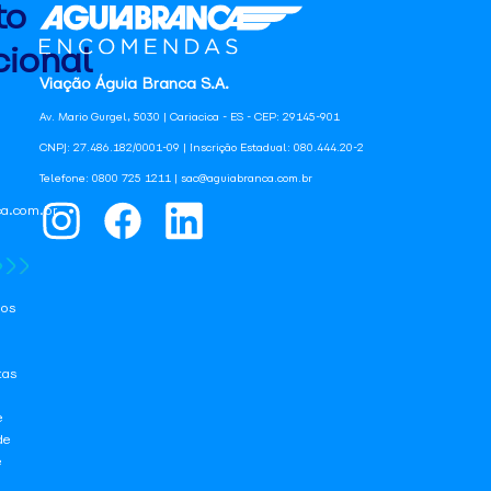
to
ional
Viação Águia Branca S.A.
Av. Mario Gurgel, 5030 | Cariacica - ES - CEP: 29145-901
CNPJ: 27.486.182/0001-09 | Inscrição Estadual: 080.444.20-2
Telefone: 0800 725 1211 | sac@aguiabranca.com.br
a.com.br
os
tas
e
de
e