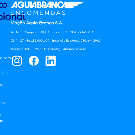
to
ional
Viação Águia Branca S.A.
Av. Mario Gurgel, 5030 | Cariacica - ES - CEP: 29145-901
CNPJ: 27.486.182/0001-09 | Inscrição Estadual: 080.444.20-2
Telefone: 0800 725 1211 | sac@aguiabranca.com.br
a.com.br
os
tas
e
de
e