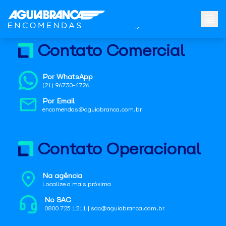
Contato Comercial
Por WhatsApp
(21) 96730-4726
Por Email
encomendas@aguiabranca.com.br
Contato Operacional
Na agência
Localize a mais próxima
No SAC
0800 725 1211 | sac@aguiabranca.com.br