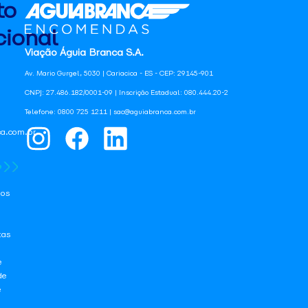
to
ional
Viação Águia Branca S.A.
Av. Mario Gurgel, 5030 | Cariacica - ES - CEP: 29145-901
CNPJ: 27.486.182/0001-09 | Inscrição Estadual: 080.444.20-2
Telefone: 0800 725 1211 | sac@aguiabranca.com.br
a.com.br
os
tas
e
de
e