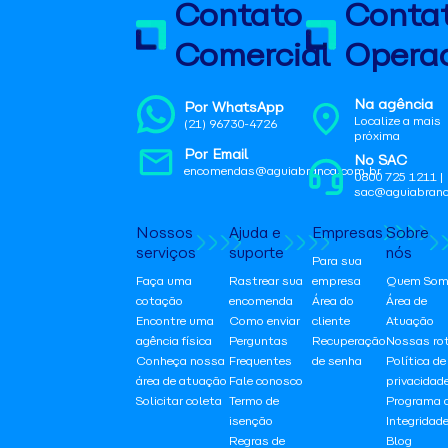
Contato
Conta
Comercial
Operac
Na agência
Por WhatsApp
Localize a mais
(21) 96730-4726
próxima
Por Email
No SAC
encomendas@aguiabranca.com.br
0800 725 1211 |
sac@aguiabranc
Nossos
Ajuda e
Empresas
Sobre
serviços
suporte
nós
Para sua
Faça uma
Rastrear sua
empresa
Quem Som
cotação
encomenda
Área do
Área de
Encontre uma
Como enviar
cliente
Atuação
agência física
Perguntas
Recuperação
Nossas ro
Conheça nossa
Frequentes
de senha
Política de
área de atuação
Fale conosco
privacidad
Solicitar coleta
Termo de
Programa 
isenção
Integridad
Regras de
Blog