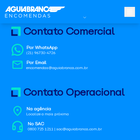
Contato Comercial
Por WhatsApp
(21) 96730-4726
Por Email
encomendas@aguiabranca.com.br
Contato Operacional
Na agência
Localize a mais próxima
No SAC
0800 725 1211 | sac@aguiabranca.com.br