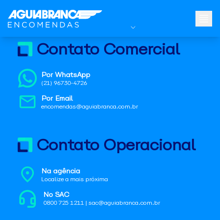
Contato Comercial
Por WhatsApp
(21) 96730-4726
Por Email
encomendas@aguiabranca.com.br
Contato Operacional
Na agência
Localize a mais próxima
No SAC
0800 725 1211 | sac@aguiabranca.com.br