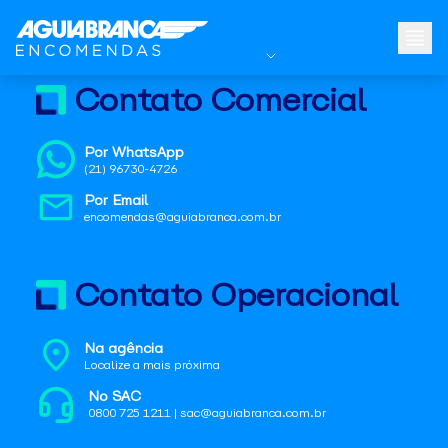
Contato Comercial
Por WhatsApp
(21) 96730-4726
Por Email
encomendas@aguiabranca.com.br
Contato Operacional
Na agência
Localize a mais próxima
No SAC
0800 725 1211 | sac@aguiabranca.com.br