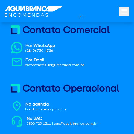
Contato Comercial
Por WhatsApp
(21) 96730-4726
Por Email
encomendas@aguiabranca.com.br
Contato Operacional
Na agência
Localize a mais próxima
No SAC
0800 725 1211 | sac@aguiabranca.com.br