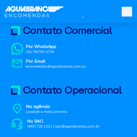
Contato Comercial
Por WhatsApp
(21) 96730-4726
Por Email
encomendas@aguiabranca.com.br
Contato Operacional
Na agência
Localize a mais próxima
No SAC
0800 725 1211 | sac@aguiabranca.com.br