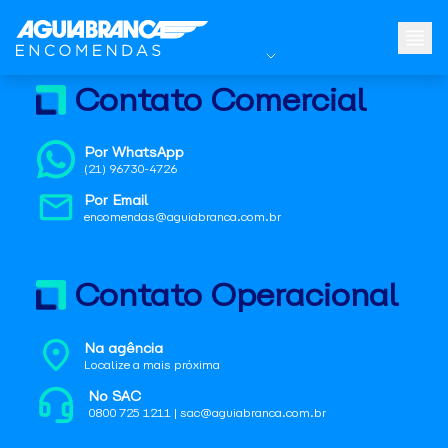
Contato Comercial
Por WhatsApp
(21) 96730-4726
Por Email
encomendas@aguiabranca.com.br
Contato Operacional
Na agência
Localize a mais próxima
No SAC
0800 725 1211 | sac@aguiabranca.com.br