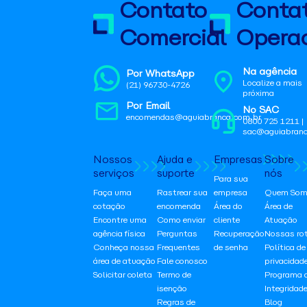
Contato
Conta
Comercial
Operac
Na agência
Por WhatsApp
Localize a mais
(21) 96730-4726
próxima
Por Email
No SAC
encomendas@aguiabranca.com.br
0800 725 1211 |
sac@aguiabranc
Nossos
Ajuda e
Empresas
Sobre
serviços
suporte
nós
Para sua
Faça uma
Rastrear sua
empresa
Quem Som
cotação
encomenda
Área do
Área de
Encontre uma
Como enviar
cliente
Atuação
agência física
Perguntas
Recuperação
Nossas ro
Conheça nossa
Frequentes
de senha
Política de
área de atuação
Fale conosco
privacidad
Solicitar coleta
Termo de
Programa 
isenção
Integridad
Regras de
Blog