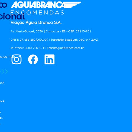
to
ional
Viação Águia Branca S.A.
Av. Mario Gurgel, 5030 | Cariacica - ES - CEP: 29145-901
CNPJ: 27.486.182/0001-09 | Inscrição Estadual: 080.444.20-2
Telefone: 0800 725 1211 | sac@aguiabranca.com.br
a.com.br
os
tas
e
de
e