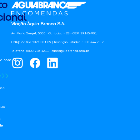
to
ional
Viação Águia Branca S.A.
Av. Mario Gurgel, 5030 | Cariacica - ES - CEP: 29145-901
CNPJ: 27.486.182/0001-09 | Inscrição Estadual: 080.444.20-2
Telefone: 0800 725 1211 | sac@aguiabranca.com.br
a.com.br
os
tas
e
de
e