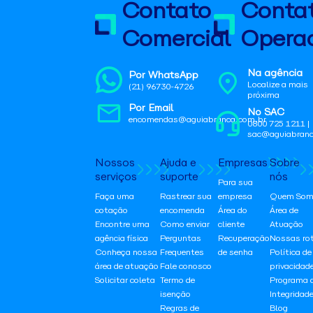
Contato
Conta
Comercial
Operac
Na agência
Por WhatsApp
Localize a mais
(21) 96730-4726
próxima
Por Email
No SAC
encomendas@aguiabranca.com.br
0800 725 1211 |
sac@aguiabranc
Nossos
Ajuda e
Empresas
Sobre
serviços
suporte
nós
Para sua
Faça uma
Rastrear sua
empresa
Quem Som
cotação
encomenda
Área do
Área de
Encontre uma
Como enviar
cliente
Atuação
agência física
Perguntas
Recuperação
Nossas ro
Conheça nossa
Frequentes
de senha
Política de
área de atuação
Fale conosco
privacidad
Solicitar coleta
Termo de
Programa 
isenção
Integridad
Regras de
Blog