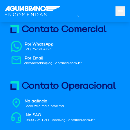
Contato Comercial
Por WhatsApp
(21) 96730-4726
Por Email
encomendas@aguiabranca.com.br
Contato Operacional
Na agência
Localize a mais próxima
No SAC
0800 725 1211 | sac@aguiabranca.com.br