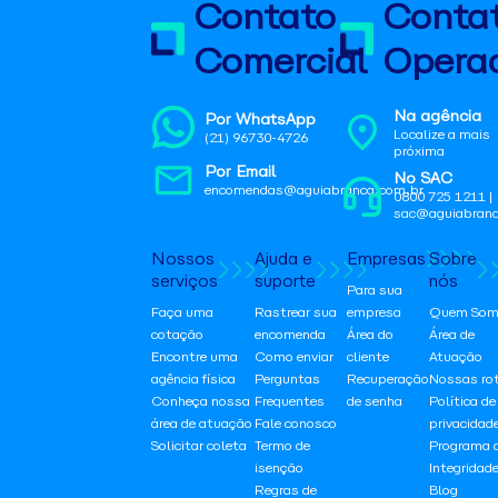
Contato
Conta
Comercial
Operac
Na agência
Por WhatsApp
Localize a mais
(21) 96730-4726
próxima
Por Email
No SAC
encomendas@aguiabranca.com.br
0800 725 1211 |
sac@aguiabranc
Nossos
Ajuda e
Empresas
Sobre
serviços
suporte
nós
Para sua
Faça uma
Rastrear sua
empresa
Quem Som
cotação
encomenda
Área do
Área de
Encontre uma
Como enviar
cliente
Atuação
agência física
Perguntas
Recuperação
Nossas ro
Conheça nossa
Frequentes
de senha
Política de
área de atuação
Fale conosco
privacidad
Solicitar coleta
Termo de
Programa 
isenção
Integridad
Regras de
Blog