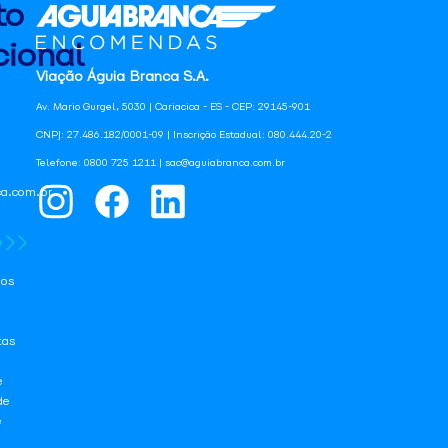
to
ional
Viação Águia Branca S.A.
Av. Mario Gurgel, 5030 | Cariacica - ES - CEP: 29145-901
CNPJ: 27.486.182/0001-09 | Inscrição Estadual: 080.444.20-2
Telefone: 0800 725 1211 | sac@aguiabranca.com.br
a.com.br
os
tas
e
de
e