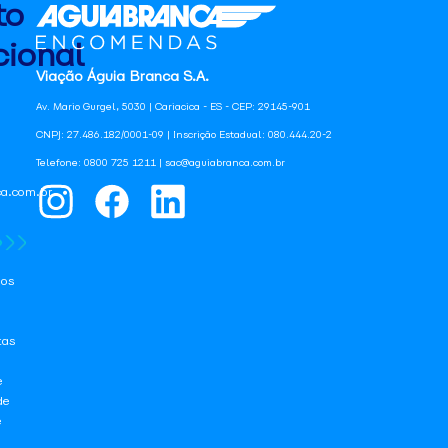
to
ional
Viação Águia Branca S.A.
Av. Mario Gurgel, 5030 | Cariacica - ES - CEP: 29145-901
CNPJ: 27.486.182/0001-09 | Inscrição Estadual: 080.444.20-2
Telefone: 0800 725 1211 | sac@aguiabranca.com.br
a.com.br
os
tas
e
de
e