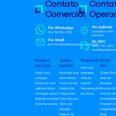
Contato
Conta
Comercial
Operac
Na agência
Por WhatsApp
Localize a mais
(21) 96730-4726
próxima
Por Email
No SAC
encomendas@aguiabranca.com.br
0800 725 1211 |
sac@aguiabranc
Nossos
Ajuda e
Empresas
Sobre
serviços
suporte
nós
Para sua
Faça uma
Rastrear sua
empresa
Quem Som
cotação
encomenda
Área do
Área de
Encontre uma
Como enviar
cliente
Atuação
agência física
Perguntas
Recuperação
Nossas ro
Conheça nossa
Frequentes
de senha
Política de
área de atuação
Fale conosco
privacidad
Solicitar coleta
Termo de
Programa 
isenção
Integridad
Regras de
Blog