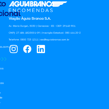
to
ional
Viação Águia Branca S.A.
Av. Mario Gurgel, 5030 | Cariacica - ES - CEP: 29145-901
CNPJ: 27.486.182/0001-09 | Inscrição Estadual: 080.444.20-2
Telefone: 0800 725 1211 | sac@aguiabranca.com.br
a.com.br
os
tas
e
de
e