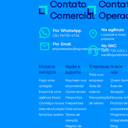
Contato
Conta
Comercial
Operac
Na agência
Por WhatsApp
Localize a mais
(21) 96730-4726
próxima
Por Email
No SAC
encomendas@aguiabranca.com.br
0800 725 1211 |
sac@aguiabranc
Nossos
Ajuda e
Empresas
Sobre
serviços
suporte
nós
Para sua
Faça uma
Rastrear sua
empresa
Quem Som
cotação
encomenda
Área do
Área de
Encontre uma
Como enviar
cliente
Atuação
agência física
Perguntas
Recuperação
Nossas ro
Conheça nossa
Frequentes
de senha
Política de
área de atuação
Fale conosco
privacidad
Solicitar coleta
Termo de
Programa 
isenção
Integridad
Regras de
Blog