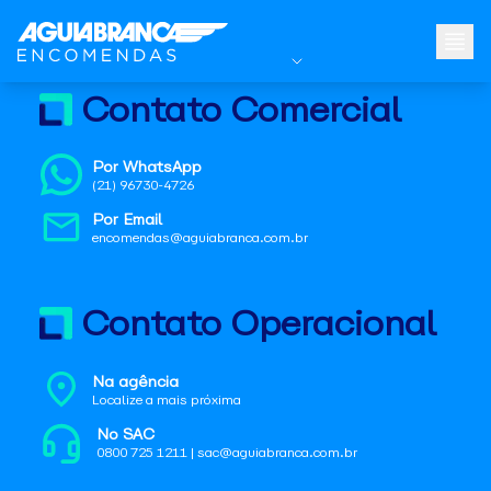
Contato Comercial
Por WhatsApp
(21) 96730-4726
Por Email
encomendas@aguiabranca.com.br
Contato Operacional
Na agência
Localize a mais próxima
No SAC
0800 725 1211 | sac@aguiabranca.com.br