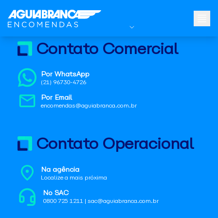
Contato Comercial
Por WhatsApp
(21) 96730-4726
Por Email
encomendas@aguiabranca.com.br
Contato Operacional
Na agência
Localize a mais próxima
No SAC
0800 725 1211 | sac@aguiabranca.com.br