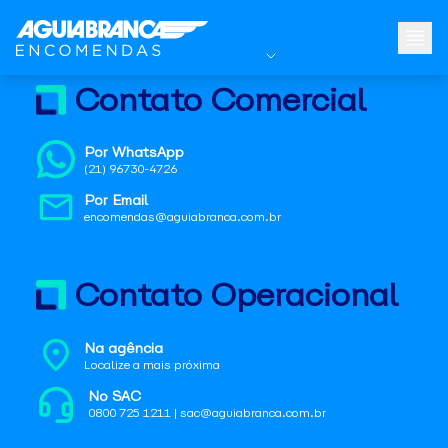
Contato Comercial
Por WhatsApp
(21) 96730-4726
Por Email
encomendas@aguiabranca.com.br
Contato Operacional
Na agência
Localize a mais próxima
No SAC
0800 725 1211 | sac@aguiabranca.com.br