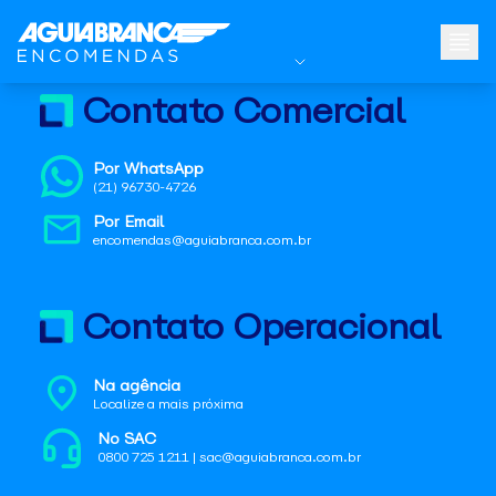
Contato Comercial
Por WhatsApp
(21) 96730-4726
Por Email
encomendas@aguiabranca.com.br
Contato Operacional
Na agência
Localize a mais próxima
No SAC
0800 725 1211 | sac@aguiabranca.com.br