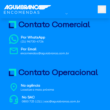
Contato Comercial
Por WhatsApp
(21) 96730-4726
Por Email
encomendas@aguiabranca.com.br
Contato Operacional
Na agência
Localize a mais próxima
No SAC
0800 725 1211 | sac@aguiabranca.com.br