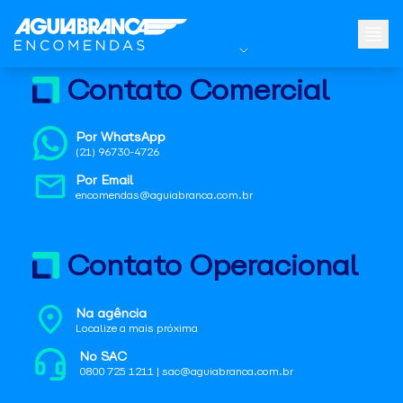
Contato Comercial
Por WhatsApp
(21) 96730-4726
Por Email
encomendas@aguiabranca.com.br
Contato Operacional
Na agência
Localize a mais próxima
No SAC
0800 725 1211 | sac@aguiabranca.com.br