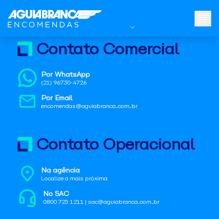
Contato Comercial
Por WhatsApp
(21) 96730-4726
Por Email
encomendas@aguiabranca.com.br
Contato Operacional
Na agência
Localize a mais próxima
No SAC
0800 725 1211 | sac@aguiabranca.com.br