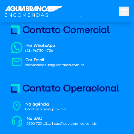
Contato Comercial
Por WhatsApp
(21) 96730-4726
Por Email
encomendas@aguiabranca.com.br
Contato Operacional
Na agência
Localize a mais próxima
No SAC
0800 725 1211 | sac@aguiabranca.com.br