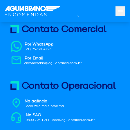
Contato Comercial
Por WhatsApp
(21) 96730-4726
Por Email
encomendas@aguiabranca.com.br
Contato Operacional
Na agência
Localize a mais próxima
No SAC
0800 725 1211 | sac@aguiabranca.com.br