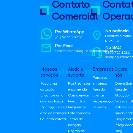
Contato
Conta
Comercial
Operac
Na agência
Por WhatsApp
Localize a mais
(21) 96730-4726
próxima
Por Email
No SAC
encomendas@aguiabranca.com.br
0800 725 1211 |
sac@aguiabranc
Nossos
Ajuda e
Empresas
Sobre
serviços
suporte
nós
Para sua
Faça uma
Rastrear sua
empresa
Quem Som
cotação
encomenda
Área do
Área de
Encontre uma
Como enviar
cliente
Atuação
agência física
Perguntas
Recuperação
Nossas ro
Conheça nossa
Frequentes
de senha
Política de
área de atuação
Fale conosco
privacidad
Solicitar coleta
Termo de
Programa 
isenção
Integridad
Regras de
Blog