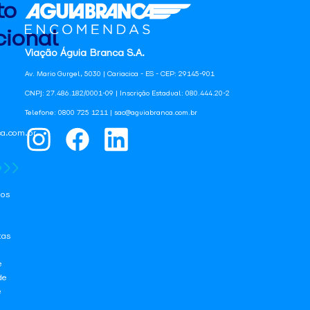
to
ional
Viação Águia Branca S.A.
Av. Mario Gurgel, 5030 | Cariacica - ES - CEP: 29145-901
CNPJ: 27.486.182/0001-09 | Inscrição Estadual: 080.444.20-2
Telefone: 0800 725 1211 | sac@aguiabranca.com.br
a.com.br
os
tas
e
de
e