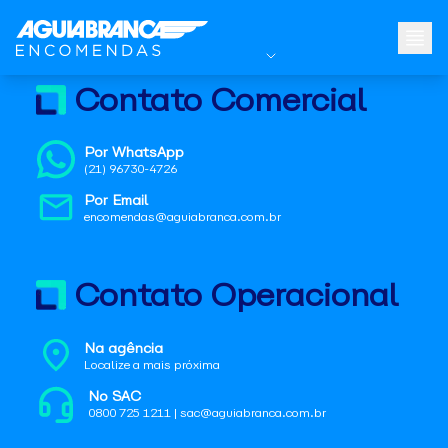
Contato Comercial
Por WhatsApp
(21) 96730-4726
Por Email
encomendas@aguiabranca.com.br
Contato Operacional
Na agência
Localize a mais próxima
No SAC
0800 725 1211 | sac@aguiabranca.com.br