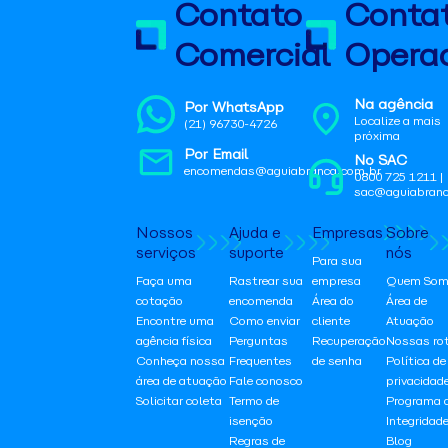
Contato
Conta
Comercial
Operac
Na agência
Por WhatsApp
Localize a mais
(21) 96730-4726
próxima
Por Email
No SAC
encomendas@aguiabranca.com.br
0800 725 1211 |
sac@aguiabranc
Nossos
Ajuda e
Empresas
Sobre
serviços
suporte
nós
Para sua
Faça uma
Rastrear sua
empresa
Quem Som
cotação
encomenda
Área do
Área de
Encontre uma
Como enviar
cliente
Atuação
agência física
Perguntas
Recuperação
Nossas ro
Conheça nossa
Frequentes
de senha
Política de
área de atuação
Fale conosco
privacidad
Solicitar coleta
Termo de
Programa 
isenção
Integridad
Regras de
Blog