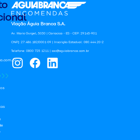
to
ional
Viação Águia Branca S.A.
Av. Mario Gurgel, 5030 | Cariacica - ES - CEP: 29145-901
CNPJ: 27.486.182/0001-09 | Inscrição Estadual: 080.444.20-2
Telefone: 0800 725 1211 | sac@aguiabranca.com.br
a.com.br
os
tas
e
de
e