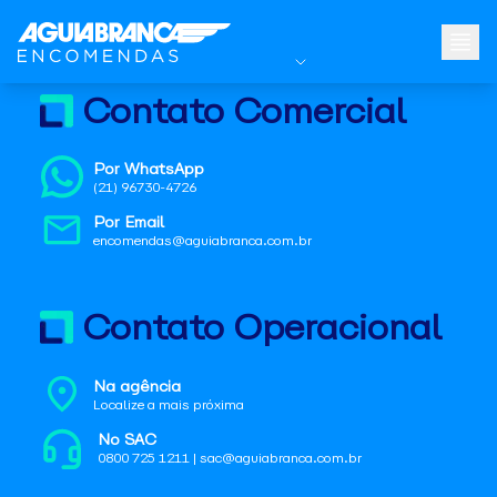
Contato Comercial
Por WhatsApp
(21) 96730-4726
Por Email
encomendas@aguiabranca.com.br
Contato Operacional
Na agência
Localize a mais próxima
No SAC
0800 725 1211 | sac@aguiabranca.com.br