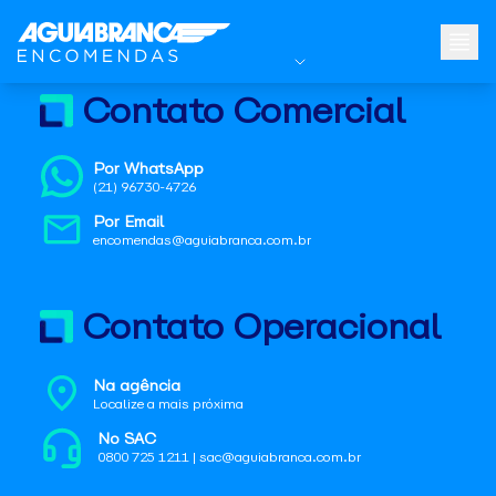
Contato Comercial
Por WhatsApp
(21) 96730-4726
Por Email
encomendas@aguiabranca.com.br
Contato Operacional
Na agência
Localize a mais próxima
No SAC
0800 725 1211 | sac@aguiabranca.com.br