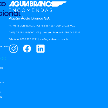
to
ional
Viação Águia Branca S.A.
Av. Mario Gurgel, 5030 | Cariacica - ES - CEP: 29145-901
CNPJ: 27.486.182/0001-09 | Inscrição Estadual: 080.444.20-2
Telefone: 0800 725 1211 | sac@aguiabranca.com.br
a.com.br
os
tas
e
de
e