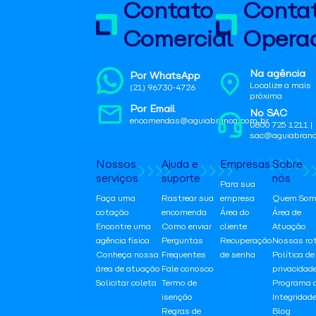
Contato
Conta
Comercial
Operac
Na agência
Por WhatsApp
Localize a mais
(21) 96730-4726
próxima
Por Email
No SAC
encomendas@aguiabranca.com.br
0800 725 1211 |
sac@aguiabranc
Nossos
Ajuda e
Empresas
Sobre
serviços
suporte
nós
Para sua
Faça uma
Rastrear sua
empresa
Quem Som
cotação
encomenda
Área do
Área de
Encontre uma
Como enviar
cliente
Atuação
agência física
Perguntas
Recuperação
Nossas ro
Conheça nossa
Frequentes
de senha
Política de
área de atuação
Fale conosco
privacidad
Solicitar coleta
Termo de
Programa 
isenção
Integridad
Regras de
Blog