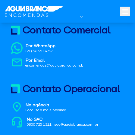
Contato Comercial
Por WhatsApp
(21) 96730-4726
Por Email
encomendas@aguiabranca.com.br
Contato Operacional
Na agência
Localize a mais próxima
No SAC
0800 725 1211 | sac@aguiabranca.com.br