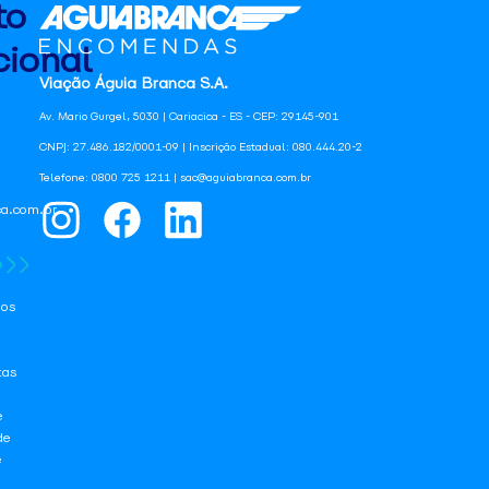
to
ional
Viação Águia Branca S.A.
Av. Mario Gurgel, 5030 | Cariacica - ES - CEP: 29145-901
CNPJ: 27.486.182/0001-09 | Inscrição Estadual: 080.444.20-2
Telefone: 0800 725 1211 | sac@aguiabranca.com.br
a.com.br
os
tas
e
de
e