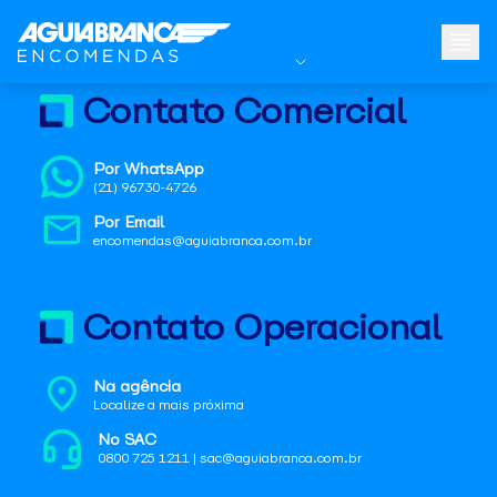
Contato Comercial
Por WhatsApp
(21) 96730-4726
Por Email
encomendas@aguiabranca.com.br
Contato Operacional
Na agência
Localize a mais próxima
No SAC
0800 725 1211 | sac@aguiabranca.com.br