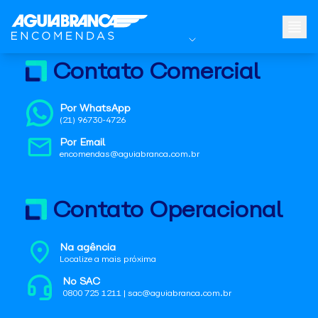
Contato Comercial
Por WhatsApp
(21) 96730-4726
Por Email
encomendas@aguiabranca.com.br
Contato Operacional
Na agência
Localize a mais próxima
No SAC
0800 725 1211 | sac@aguiabranca.com.br