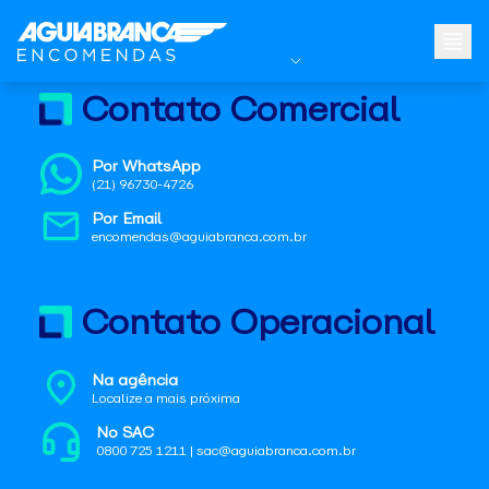
Contato Comercial
Por WhatsApp
(21) 96730-4726
Por Email
encomendas@aguiabranca.com.br
Contato Operacional
Na agência
Localize a mais próxima
No SAC
0800 725 1211 | sac@aguiabranca.com.br