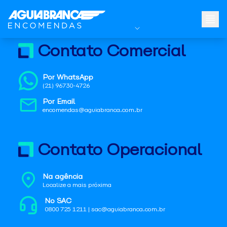
Contato Comercial
Por WhatsApp
(21) 96730-4726
Por Email
encomendas@aguiabranca.com.br
Contato Operacional
Na agência
Localize a mais próxima
No SAC
0800 725 1211 | sac@aguiabranca.com.br