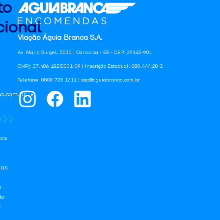
to
ional
Viação Águia Branca S.A.
Av. Mario Gurgel, 5030 | Cariacica - ES - CEP: 29145-901
CNPJ: 27.486.182/0001-09 | Inscrição Estadual: 080.444.20-2
Telefone: 0800 725 1211 | sac@aguiabranca.com.br
a.com.br
os
tas
e
de
e