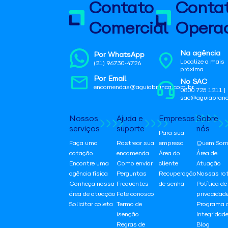
Contato
Conta
Comercial
Operac
Na agência
Por WhatsApp
Localize a mais
(21) 96730-4726
próxima
Por Email
No SAC
encomendas@aguiabranca.com.br
0800 725 1211 |
sac@aguiabranc
Nossos
Ajuda e
Empresas
Sobre
serviços
suporte
nós
Para sua
Faça uma
Rastrear sua
empresa
Quem Som
cotação
encomenda
Área do
Área de
Encontre uma
Como enviar
cliente
Atuação
agência física
Perguntas
Recuperação
Nossas ro
Conheça nossa
Frequentes
de senha
Política de
área de atuação
Fale conosco
privacidad
Solicitar coleta
Termo de
Programa 
isenção
Integridad
Regras de
Blog