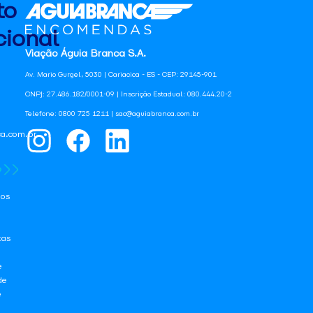
to
ional
Viação Águia Branca S.A.
Av. Mario Gurgel, 5030 | Cariacica - ES - CEP: 29145-901
CNPJ: 27.486.182/0001-09 | Inscrição Estadual: 080.444.20-2
Telefone: 0800 725 1211 | sac@aguiabranca.com.br
a.com.br
os
tas
e
de
e