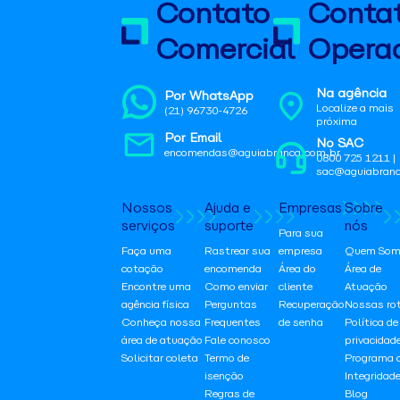
Contato
Conta
Comercial
Operac
Na agência
Por WhatsApp
Localize a mais
(21) 96730-4726
próxima
Por Email
No SAC
encomendas@aguiabranca.com.br
0800 725 1211 |
sac@aguiabranc
Nossos
Ajuda e
Empresas
Sobre
serviços
suporte
nós
Para sua
Faça uma
Rastrear sua
empresa
Quem Som
cotação
encomenda
Área do
Área de
Encontre uma
Como enviar
cliente
Atuação
agência física
Perguntas
Recuperação
Nossas ro
Conheça nossa
Frequentes
de senha
Política de
área de atuação
Fale conosco
privacidad
Solicitar coleta
Termo de
Programa 
isenção
Integridad
Regras de
Blog