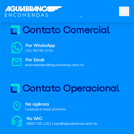
Contato Comercial
Por WhatsApp
(21) 96730-4726
Por Email
encomendas@aguiabranca.com.br
Contato Operacional
Na agência
Localize a mais próxima
No SAC
0800 725 1211 | sac@aguiabranca.com.br