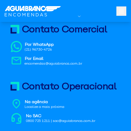
Contato Comercial
Por WhatsApp
(21) 96730-4726
Por Email
encomendas@aguiabranca.com.br
Contato Operacional
Na agência
Localize a mais próxima
No SAC
0800 725 1211 | sac@aguiabranca.com.br