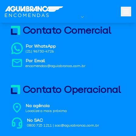
Contato Comercial
Por WhatsApp
(21) 96730-4726
Por Email
encomendas@aguiabranca.com.br
Contato Operacional
Na agência
Localize a mais próxima
No SAC
0800 725 1211 | sac@aguiabranca.com.br