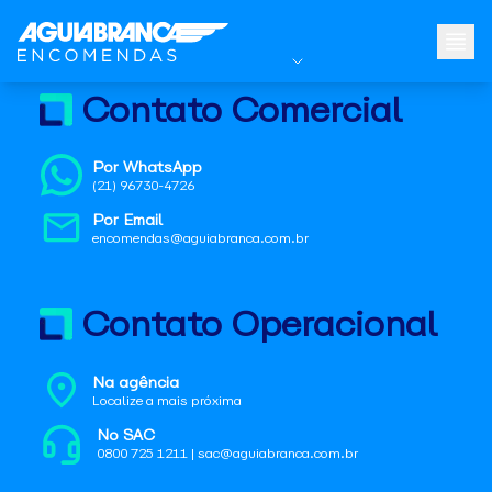
Contato Comercial
Por WhatsApp
(21) 96730-4726
Por Email
encomendas@aguiabranca.com.br
Contato Operacional
Na agência
Localize a mais próxima
No SAC
0800 725 1211 | sac@aguiabranca.com.br