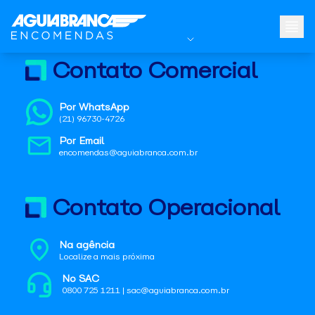
Contato Comercial
Por WhatsApp
(21) 96730-4726
Por Email
encomendas@aguiabranca.com.br
Contato Operacional
Na agência
Localize a mais próxima
No SAC
0800 725 1211 | sac@aguiabranca.com.br