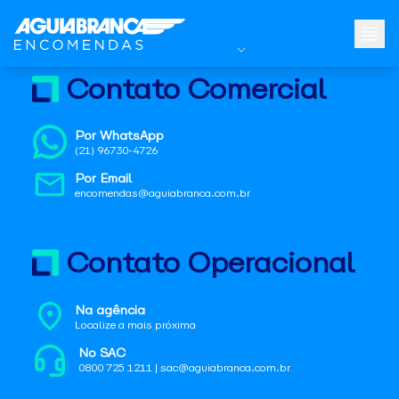
Contato Comercial
Por WhatsApp
(21) 96730-4726
Por Email
encomendas@aguiabranca.com.br
Contato Operacional
Na agência
Localize a mais próxima
No SAC
0800 725 1211 | sac@aguiabranca.com.br