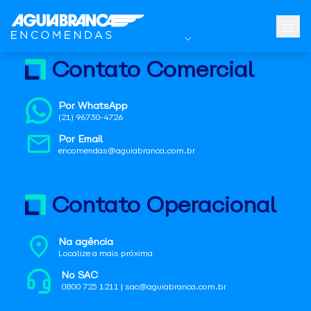
Contato Comercial
Por WhatsApp
(21) 96730-4726
Por Email
encomendas@aguiabranca.com.br
Contato Operacional
Na agência
Localize a mais próxima
No SAC
0800 725 1211 | sac@aguiabranca.com.br